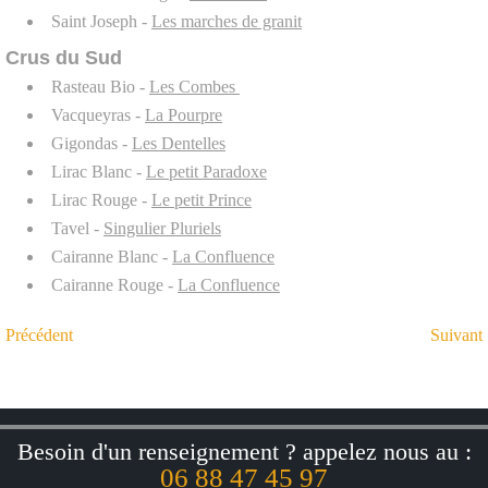
Saint Joseph -
Les marches de granit
Crus du Sud
Rasteau Bio -
Les Combes
Vacqueyras -
La Pourpre
Gigondas -
Les Dentelles
Lirac Blanc -
Le petit Paradoxe
Lirac Rouge -
Le petit Prince
Tavel -
Singulier Pluriels
Cairanne Blanc -
La Confluence
Cairanne Rouge -
La Confluence
Précédent
Suivant
Besoin d'un renseignement ? appelez nous au :
06 88 47 45 97